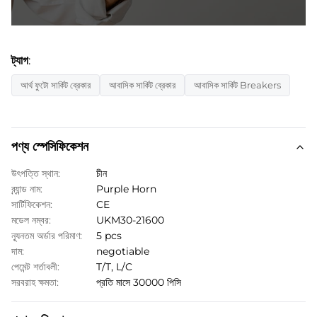
ট্যাগ:
আর্থ ফুটো সার্কিট ব্রেকার
আবাসিক সার্কিট ব্রেকার
আবাসিক সার্কিট Breakers
পণ্য স্পেসিফিকেশন
উৎপত্তি স্থান:
চীন
ব্র্যান্ড নাম:
Purple Horn
সার্টিফিকেশন:
CE
মডেল নম্বর:
UKM30-21600
ন্যূনতম অর্ডার পরিমাণ:
5 pcs
দাম:
negotiable
পেমেন্ট শর্তাবলী:
T/T, L/C
সরবরাহ ক্ষমতা:
প্রতি মাসে 30000 পিসি