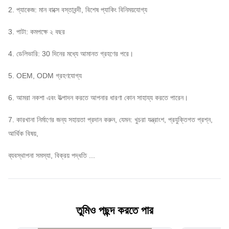
(ক)
2. প্যাকেজ: মান বাক্সে বস্তাবন্দী, বিশেষ প্যাকিং বিনিময়যোগ্য
3. পাটা: কমপক্ষে ২ বছর
রেট
দেওয়া
AC690V
20
20
35
4. ডেলিভারি: 30 দিনের মধ্যে আমানত গ্রহণের পরে।
পরিষেবা
ভঙ্গ
5. OEM, ODM গ্রহণযোগ্য
ICU /
6. আমরা নকশা এবং উত্পাদন করতে আপনার ধারণা কোন সাহায্য করতে পারেন।
AC400V
40
40
50
ICS
(ক)
7. কারখানা নির্মাণের জন্য সহায়তা প্রদান করুন, যেমন: খুচরা যন্ত্রাংশ, প্রযুক্তিগত প্রশ্ন,
আর্থিক বিষয়,
একটি
263
333
263
333
420
মাত্রা
খ
376
276
375
ব্যবস্থাপনা সমস্যা, বিক্রয় পদ্ধতি ...
(মিমি)
গ
395
395
462
সংযোগ
সামনে সংযোগ, পিছন সংযোগ,
তুমিও পছন্দ করতে পার
পদ্ধতি
প্রত্যাহার সংযোগ