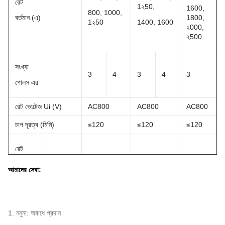
রেট
1২50,
1600,
800, 1000,
বর্তমান (এ)
1800,
1২50
1400, 1600
২000,
২500
সংখ্যা
3
4
3
4
3
পোলস এর
রেট ভোল্টেজ Ui (V)
AC800
AC800
AC800
চাপ দূরত্ব (মিমি)
≤120
≤120
≤120
রেট
দেওয়া
AC690V
25
30
35
চূড়ান্ত
আমাদের সেবা:
ভঙ্গ
capitily
1. নমুনা: অবাধে প্রদান
ICU /
AC400V
80
80
100
ICS