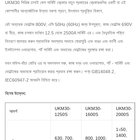
UKM30 সিরিজ ঢালাই কেস সার্কিট ব্রেকার নতুন প্রকারের ব্রেকারগুলির একটি যা এই
কোম্পানীর আন্তর্জাতিক উন্নত নকশা গ্রহণ, উৎপাদন প্রযুক্তি বিকাশ,
রেট অন্তরক ভোল্টেজ 800V, এসি 50Hz (60Hz) জন্য উপযুক্ত, কাজ ভোল্টেজ 690V
বা নীচে, কাজ চলমান বর্তমান 12.5 থেকে 2500A সার্কিট এর।
এবং বৈদ্যুতিক শক্তি
বিতরণে ব্যবহার করুন
স্বাভাবিক অবস্থার অভাবে ঘোরাঘুরি এবং ভাঙা এবং বর্তনী এবং
ইনস্টলেশন ওভারলোড, শর্ট সার্কিট এবং অভাবের ভোল্টেজের সুরক্ষায় রক্ষা করা।
যখন মাউস-খাঁচা মোটর এর অ অদলবদল শুরু, কাজ বন্ধ এবং ওভারলোড, শর্ট - সার্কিট এবং
ভোল্টেজের অভাবকে প্রতিরোধ করার প্রভাব রক্ষা করুন।
পণ্য GB14048.2,
IEC60947-2 মানগুলি নিশ্চিত করে।
বিশেষ উল্লেখ:
UKM30-
UKM30-
UKM30-
আদর্শ
1250S
1600S
2000S
1২50,
1400,
630, 700,
800, 1000,