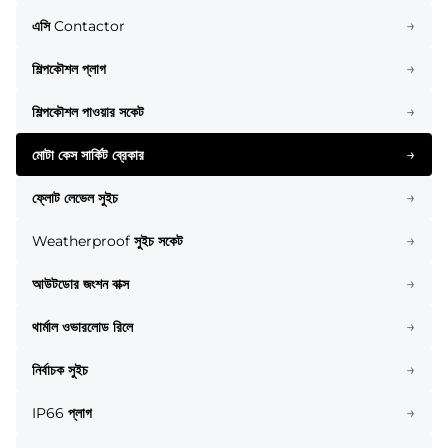
→
এসি Contactor
→
শিল্পকৌশল প্লাগ
→
শিল্পকৌশল পাওয়ার সকেট
→
মোটা কেস সার্কিট ব্রেকার
→
ফ্লোট লেভেল সুইচ
→
Weatherproof সুইচ সকেট
→
আউটডোর জংশন বাক্স
→
থার্মাল ওভারলোড রিলে
→
নির্বাচক সুইচ
→
IP66 প্লাগ