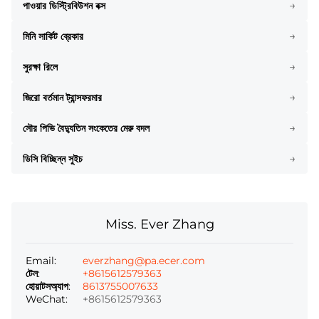
→
পাওয়ার ডিস্ট্রিবিউশন বক্স
→
মিনি সার্কিট ব্রেকার
→
সুরক্ষা রিলে
→
জিরো বর্তমান ট্রান্সফরমার
→
সৌর পিভি বৈদ্যুতিন সংকেতের মেরু বদল
→
ডিসি বিচ্ছিন্ন সুইচ
Miss. Ever Zhang
Email:
everzhang@pa.ecer.com
টেল:
+8615612579363
হোয়াটসঅ্যাপ:
8613755007633
WeChat:
+8615612579363