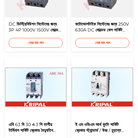
DC ডিস্ট্রিবিউশন সিস্টেমের জন্য
ফটোভোলটাইক সিস্টেমের জন্য 250V
3P 4P 1000V 1500V মোল্ডেড
630A DC মোল্ডেড কেস সার্কিট
কেস সার্কিট ব্রেকার সুইচ
ব্রেকার কম ভোল্টেজ
সেরা দাম পান
সেরা দাম পান
এবি 63 বি 30 এ 3 পি তাপীয়
ই এম ওডিএম আর্থ ফুটো সার্কিট
টার্মিনাল সার্কিট ব্রেকার বৈদ্যুতিন
ব্রেকার স্ট্যান্ডার্ড / উচ্চ / চূড়ান্ত
চৌম্বকীয় প্রকারের উচ্চ গতির চাপ
ব্রেকিং ক্ষমতা acity