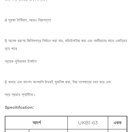
4 সুরক্ষা টার্মিনাল, আরও নিরাপত্তা
5 অনেক ধরণের জিনিসপত্র নির্বাচন করা যায়, মডিউলাইজ করা এবং নমনীয়তার সাথে একত্রিত
হতে পারে
গ্রাহক সুবিধামত ইনস্টল
6 কভার এবং ফাংশন অংশগুলি উভয়ই স্ফুলিঙ্গ করা, উচ্চ তাপমাত্রা বহন করে এবং
সহ্য প্রভাব প্লাস্টিক।
Specitifcation:
আদর্শ
UKB1-63
একক