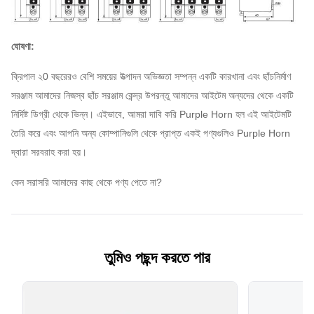
ইন্ডেক্স এ ডাইরেক্ট্রিক
টেস্ট ভোল্টেজ
2
কেভি
Freq। 1 মিনিটের
ঘোষণা:
জন্য
ক্রিপাল ২0 বছরেরও বেশি সময়ের উত্পাদন অভিজ্ঞতা সম্পন্ন একটি কারখানা এবং ছাঁচনির্মাণ
দূষণ ডিগ্রী
2
/
সরঞ্জাম আমাদের নিজস্ব ছাঁচ সরঞ্জাম কেন্দ্র
উপরন্তু আমাদের আইটেম অন্যদের থেকে একটি
নির্দিষ্ট ডিগ্রী থেকে ভিন্ন।
এইভাবে, আমরা দাবি করি Purple Horn হল এই আইটেমটি
থার্মোমা-চৌম্বক
বি, সি, ডি
/
তৈরি করে এবং আপনি অন্য কোম্পানিগুলি থেকে প্রাপ্ত একই পণ্যগুলিও Purple Horn
রিলিজ চরিত্রগত
দ্বারা সরবরাহ করা হয়।
বৈদ্যুতিক জীবন
4000
টি
কেন সরাসরি আমাদের কাছ থেকে পণ্য পেতে না?
মেকানিক্যাল জীবন
10000
টি
সুরক্ষা ডিগ্রী
IP20
/
তুমিও পছন্দ করতে পার
তাপ উপাদান সেটিং
জন্য রেফারেন্স
30
º C
তাপমাত্রা
যান্ত্রিক