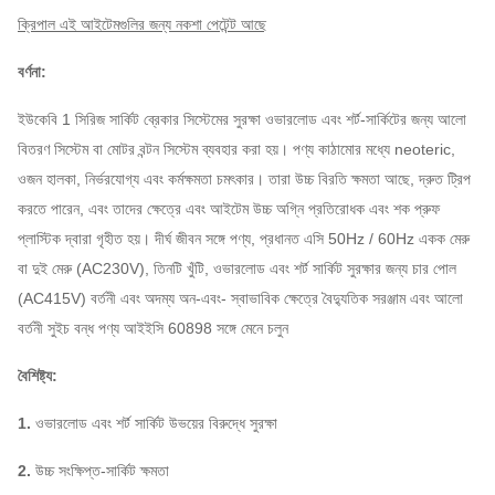
ক্রিপাল এই আইটেমগুলির জন্য নকশা পেটেন্ট আছে
বর্ণনা:
ইউকেবি 1 সিরিজ সার্কিট ব্রেকার সিস্টেমের সুরক্ষা ওভারলোড এবং শর্ট-সার্কিটের জন্য আলো
বিতরণ সিস্টেম বা মোটর বন্টন সিস্টেম ব্যবহার করা হয়।
পণ্য কাঠামোর মধ্যে neoteric,
ওজন হালকা, নির্ভরযোগ্য এবং কর্মক্ষমতা চমৎকার।
তারা উচ্চ বিরতি ক্ষমতা আছে, দ্রুত ট্রিপ
করতে পারেন, এবং তাদের ক্ষেত্রে এবং আইটেম উচ্চ অগ্নি প্রতিরোধক এবং শক প্রুফ
প্লাস্টিক দ্বারা গৃহীত হয়।
দীর্ঘ জীবন সঙ্গে পণ্য, প্রধানত এসি 50Hz / 60Hz একক মেরু
বা দুই মেরু (AC230V), তিনটি খুঁটি, ওভারলোড এবং শর্ট সার্কিট সুরক্ষার জন্য চার পোল
(AC415V) বর্তনী এবং অদম্য অন-এবং- স্বাভাবিক ক্ষেত্রে বৈদ্যুতিক সরঞ্জাম এবং আলো
বর্তনী সুইচ বন্ধ
পণ্য আইইসি 60898 সঙ্গে মেনে চলুন
বৈশিষ্ট্য:
1.
ওভারলোড এবং শর্ট সার্কিট উভয়ের বিরুদ্ধে সুরক্ষা
2.
উচ্চ সংক্ষিপ্ত-সার্কিট ক্ষমতা