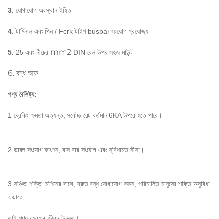
3.
যোগাযোগ অবস্থান ইঙ্গিত
4.
টার্মিনাল এবং পিন / Fork টাইপ busbar সংযোগ প্রযোজ্য
mm2
5.
25 এবং নীচের
DIN রেল
উপর সহজ মাউন্ট
6.
বন্ধ অফ
পণ্য বৈশিষ্ট্য:
1 ব্রেকিং ক্ষমতা অত্যন্ত, সর্বোচ্চ রেট বর্তমান 6KA উপরে হতে পারে।
2 ডাবল সংযোগ ফাংশন, বাস বার সংযোগ এবং সুবিধামত সীসা।
3 সঞ্চিত শক্তি মেশিনের সাথে, দ্রুত বন্ধ যোগাযোগ করুন, পরিচালিত মানুষের শক্তি অসুবিধা
এড়াতে,
তাই পণ্য ব্যবহার-জীবন উন্নত।