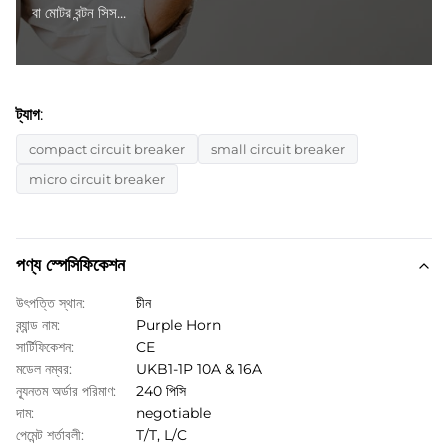
বা মোটর বন্টন সিস...
ট্যাগ:
compact circuit breaker
small circuit breaker
micro circuit breaker
পণ্য স্পেসিফিকেশন
উৎপত্তি স্থান:
চীন
ব্র্যান্ড নাম:
Purple Horn
সার্টিফিকেশন:
CE
মডেল নম্বর:
UKB1-1P 10A & 16A
ন্যূনতম অর্ডার পরিমাণ:
240 পিসি
দাম:
negotiable
পেমেন্ট শর্তাবলী:
T/T, L/C