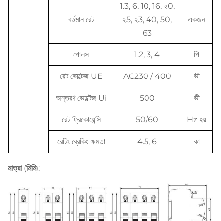
1.3, 6, 10, 16, ২0,
বর্তমান রেট
২5, ২3, 40, 50,
একজন
63
পোলস
1.2, 3, 4
পি
রেট ভোল্টেজ UE
AC230 / 400
ভী
অন্তরণ ভোল্টেজ Ui
500
ভী
রেট ফ্রিকোয়েন্সি
50/60
Hz হয়
রেটিং ব্রেকিং ক্ষমতা
4.5, 6
কা
বৈদ্যুতিক
অনুভূতি অনুপাত
মাত্রা (মিমি):
বৈশিষ্ট্য
প্রতিরোধ ভোল্টেজ
4000
ভী
প্রতিরোধ (1.2 /
50) Uimp