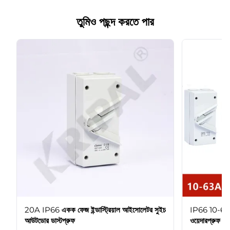
তুমিও পছন্দ করতে পার
20A IP66 একক ফেজ ইন্ডাস্ট্রিয়াল আইসোলেটর সুইচ
IP66 10-6
আউটডোর ডাস্টপ্রুফ
ওয়েদারপ্রুফ 