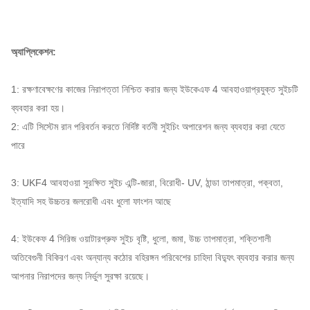
অ্যাপ্লিকেশন:
1: রক্ষণাবেক্ষণের কাজের নিরাপত্তা নিশ্চিত করার জন্য ইউকেএফ 4 আবহাওয়াপ্রযুক্ত সুইচটি
ব্যবহার করা হয়।
2: এটি সিস্টেম রান পরিবর্তন করতে নির্দিষ্ট বর্তনী সুইচিং অপারেশন জন্য ব্যবহার করা যেতে
পারে
3: UKF4 আবহাওয়া সুরক্ষিত সুইচ এন্টি-জারা, বিরোধী- UV, ঠান্ডা তাপমাত্রা, পক্বতা,
ইত্যাদি সহ উচ্চতর জলরোধী এবং ধুলো ফাংশন আছে
4: ইউকেফ 4 সিরিজ ওয়াটারপ্রুফ সুইচ বৃষ্টি, ধুলো, জমা, উচ্চ তাপমাত্রা, শক্তিশালী
অতিবেগুনী বিকিরণ এবং অন্যান্য কঠোর বহিরঙ্গন পরিবেশের চাহিদা বিদ্যুৎ ব্যবহার করার জন্য
আপনার নিরাপদের জন্য নির্ভুল সুরক্ষা রয়েছে।