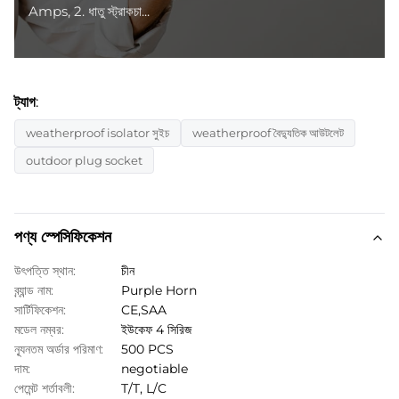
Amps, 2. ধাতু স্ট্রাকচা...
ট্যাগ:
weatherproof isolator সুইচ
weatherproof বৈদ্যুতিক আউটলেট
outdoor plug socket
পণ্য স্পেসিফিকেশন
উৎপত্তি স্থান:
চীন
ব্র্যান্ড নাম:
Purple Horn
সার্টিফিকেশন:
CE,SAA
মডেল নম্বর:
ইউকেফ 4 সিরিজ
ন্যূনতম অর্ডার পরিমাণ:
500 PCS
দাম:
negotiable
পেমেন্ট শর্তাবলী:
T/T, L/C