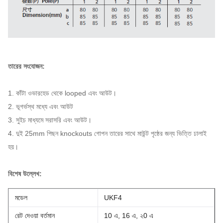
তারের সংযোজন:
1. কাঁটা ওভারহেড থেকে looped এবং আউট।
2. ভূগর্ভস্থ মধ্যে এবং আউট
3. সুইচ মাধ্যমে সরাসরি এবং আউট।
4. দুই 25mm পিছন knockouts গোপন তারের সাথে মাউন্ট পৃষ্ঠের জন্য ভিত্তি ঢালাই
হয়।
বিশেষ উল্লেখ:
মডেল
UKF4
রেট দেওয়া বর্তমান
10 এ, 16 এ, ২0 এ