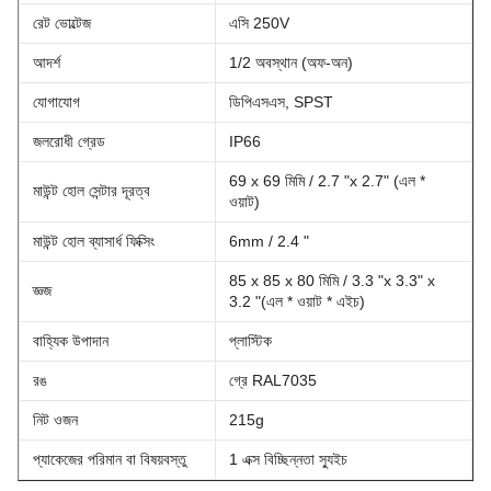
রেট ভোল্টেজ
এসি 250V
আদর্শ
1/2 অবস্থান (অফ-অন)
যোগাযোগ
ডিপিএসএস, SPST
জলরোধী গ্রেড
IP66
69 x 69 মিমি / 2.7 "x 2.7" (এল *
মাউন্ট হোল সেন্টার দূরত্ব
ওয়াট)
মাউন্ট হোল ব্যাসার্ধ ফিক্সিং
6mm / 2.4 "
85 x 85 x 80 মিমি / 3.3 "x 3.3" x
জ্ঞজ
3.2 "(এল * ওয়াট * এইচ)
বাহ্যিক উপাদান
প্লাস্টিক
রঙ
গ্রে RAL7035
নিট ওজন
215g
প্যাকেজের পরিমান বা বিষয়বস্তু
1 এক্স বিচ্ছিন্নতা স্যুইচ