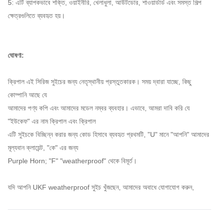
5: এটি ব্যাপকভাবে শক্তি, ওয়াইনীরি, খেলাধুলা, আউটডোর, শাওয়ার্ডার্ড এবং সমস্ত শিল্প
ক্ষেত্রগুলিতে ব্যবহৃত হয়।
ঘোষণা:
ক্রিপাল এই সিরিজ সুইচের জন্য নেতৃস্থানীয় প্রস্তুতকারক।
সময় দ্বারা যাচ্ছে, কিছু
কোম্পানি আছে যে
আমাদের পণ্য কপি এবং আমাদের মডেল নম্বর ব্যবহার।
এভাবে, আমরা দাবি করি যে
"ইউকেফ" এর নাম ক্রিপাল এবং ক্রিপাল
এটি সুইচকে বিচ্ছিন্ন করার জন্য কোড হিসাবে ব্যবহৃত প্রথমটি, "U" মানে "আপনি" আমাদের
মূল্যবান ক্লায়েন্ট, "কে" এর জন্য
Purple Horn;
"F" "weatherproof" থেকে বিমূর্ত।
যদি আপনি UKF weatherproof সুইচ খুঁজছেন, আমাদের অবাধে যোগাযোগ করুন,