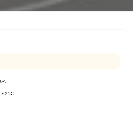
40A
 + 2NC