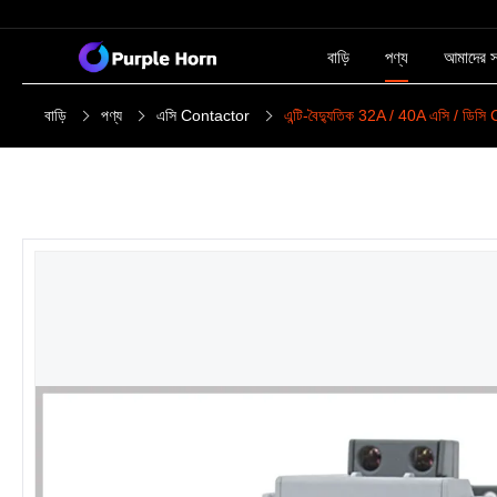
বাড়ি
পণ্য
আমাদের সম
বাড়ি
পণ্য
এসি Contactor
এন্টি-বৈদ্যুতিক 32A / 40A এসি / ডিসি 