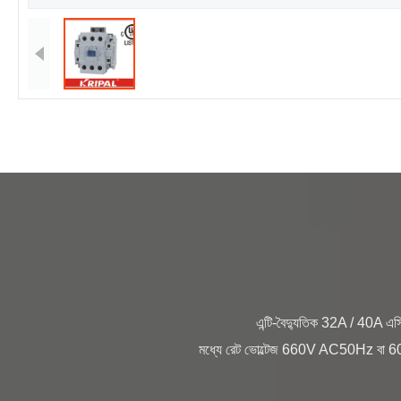
                এন্টি-বৈদ্যুতিক 32A / 40A এসি / ডিসি Contactor 220V ইলেক্ট্রোম্যাগনেটিক স্টার্টার মধ্যে UKC1 সিরিজ বর্ণনা: UKC1 সিরিজের এসি Contactor সার্কিট 
মধ্যে রেট ভোল্টেজ 660V AC50Hz বা 60Hz পর্