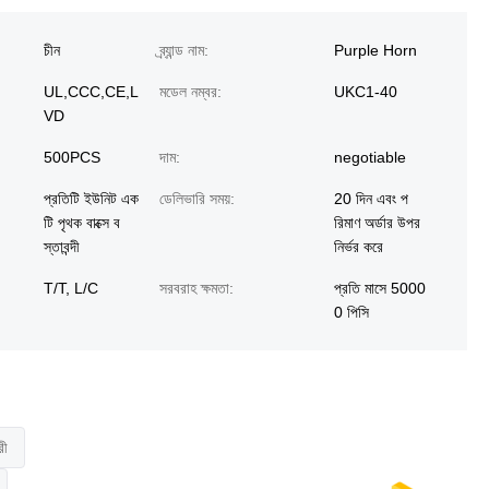
চীন
ব্র্যান্ড নাম:
Purple Horn
UL,CCC,CE,L
মডেল নম্বর:
UKC1-40
VD
500PCS
দাম:
negotiable
প্রতিটি ইউনিট এক
ডেলিভারি সময়:
20 দিন এবং প
টি পৃথক বাক্সে ব
রিমাণ অর্ডার উপর
স্তাবন্দী
নির্ভর করে
T/T, L/C
সরবরাহ ক্ষমতা:
প্রতি মাসে 5000
0 পিসি
রী