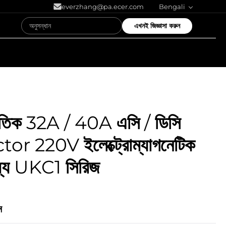
everzhang@pa.ecer.com
Bengali
এখনই জিজ্ঞাসা করুন
দ্যুতিক 32A / 40A এসি / ডিসি
or 220V ইলেক্ট্রোম্যাগনেটিক
 মধ্যে UKC1 সিরিজ
ন