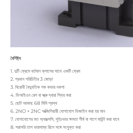
বৈশিষ্ট্য
1. দুটি ফ্রেমে বর্তমান ক্লাসের সাথে একটি ফ্রেম
2. প্রধান পরিচিতির 3 জোড়া
3. বিরোধী বৈদ্যুতিক শক কভার নকশা
4. ডিআইএন রেল বা স্ক্রু দ্বারা স্থির করা
5. ছোট আকার: 68 মিমি প্রস্থ
6. 2NO + 2NC অক্জিলিয়ারী যোগাযোগ ডিজাইন করা হয় মান
7. যোগাযোগের মত অ্যাক্সেসি, সুইচভার ক্ষমতা শীর্ষ বা পাশে মাউন্ট করা যাবে
8. সরাসরি তাপ ভারসাম্য রিলে সঙ্গে সংযুক্ত করা