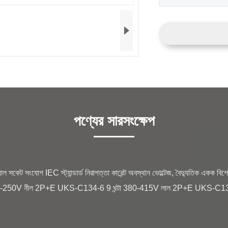
পণ্যের সারসংক্ষেপ
0-250V নীল 2P+E UKS-C134-6 9 ঘন্টা 380-415V লাল 2P+E UKS-C134-