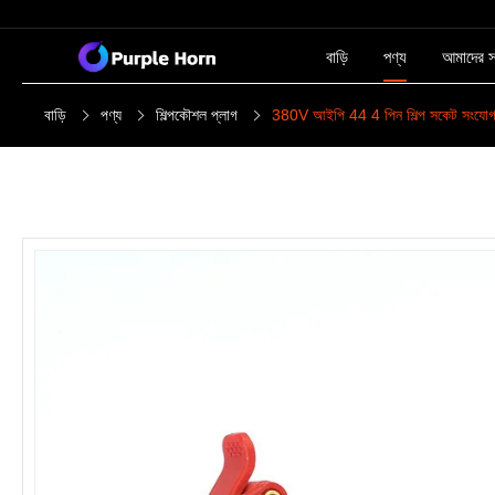
বাড়ি
পণ্য
আমাদের সম
বাড়ি
পণ্য
শিল্পকৌশল প্লাগ
380V আইপি 44 4 পিন শিল্প সকেট সংযোগ আইপি