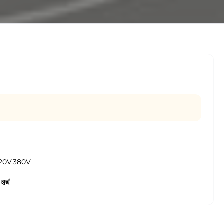
220V,380V
ার্জ