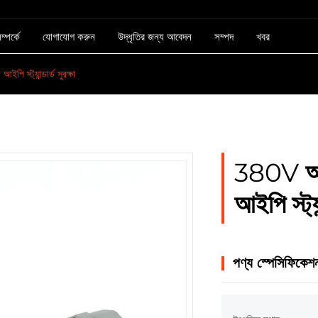
্পর্কে
যোগাযোগ করুন
উদ্ধৃতির জন্য আবেদন
সম্পদ
খবর
 স্ট্যান্ডার্ড সুরক্ষা
380V আই
আইপি স্ট্যান
পণ্য স্পেসিফিকেশ