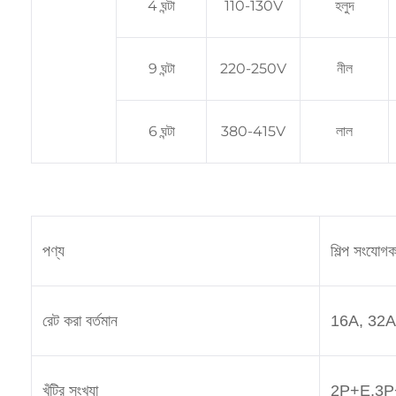
4 ঘন্টা
110-130V
হলুদ
9 ঘন্টা
220-250V
নীল
6 ঘন্টা
380-415V
লাল
পণ্য
শিল্প সংযোগক
রেট করা বর্তমান
16A, 32A
খুঁটির সংখ্যা
2P+E,3P