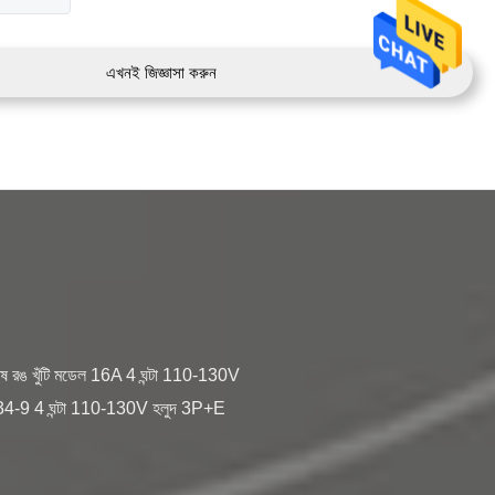
এখনই জিজ্ঞাসা করুন
9 4 ঘন্টা 110-130V হলুদ 3P+E 