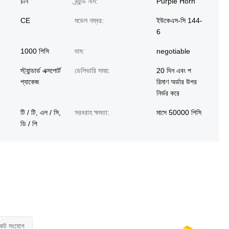
চীন
ব্র্যান্ড নাম:
Purple Horn
CE
মডেল নম্বর:
ইউকেএস-সি 144-
6
1000 পিসি
দাম:
negotiable
স্ট্যান্ডার্ড এক্সপোর্ট
ডেলিভারি সময়:
20 দিন এবং প
প্যাকেজ
রিমাণ অর্ডার উপর
নির্ভর করে
টি / টি, এল / সি,
সরবরাহ ক্ষমতা:
মাসে 50000 পিসি
ডি / পি
কেট সংযোগ