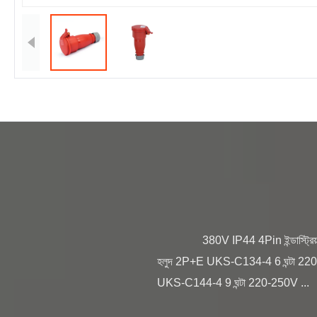
                380V IP44 4Pin ইন্ডাস্ট্রিয়াল সকেট সংযোগ IEC স্ট্যান্ডার্ড নিরাপত্তা কারেন্ট অবস্থান ভোল্টেজ, বৈদ্যুতিক একক বিশেষ রঙ খুঁটি মডেল 16A 4 ঘন্টা 110-130V 
হলুদ 2P+E UKS-C134-4 6 ঘন্টা 22
UKS-C144-4 9 ঘন্টা 220-250V ...
