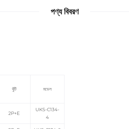
পণ্য বিবরণ
খুঁটি
মডেল
UKS-C134-
2P+E
4