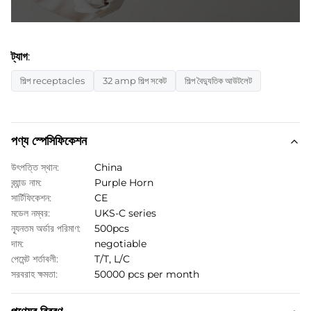
ট্যাগ:
শিল্প receptacles
32 amp শিল্প সকেট
শিল্প বৈদ্যুতিক আউটলেট
পণ্য স্পেসিফিকেশন
উৎপত্তি স্থান:
China
ব্র্যান্ড নাম:
Purple Horn
সার্টিফিকেশন:
CE
মডেল নম্বর:
UKS-C series
ন্যূনতম অর্ডার পরিমাণ:
500pcs
দাম:
negotiable
পেমেন্ট শর্তাবলী:
T/T, L/C
সরবরাহ ক্ষমতা:
50000 pcs per month